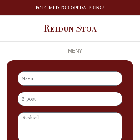
Hopp
FØLG MED FOR OPPDATERING!
rett
til
Reidun Stoa
innholdet
MENY